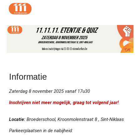
Skip to main content
Skip to navigation
Informatie
Zaterdag
8
november 202
5
vanaf 17u30
Inschrijven niet meer mogelijk, graag tot volgend jaar!
L
ocatie:
Broederschool, Kroonmolenstraat 8 , Sint-Niklaas
Parkeerplaatsen in de nabijheid: