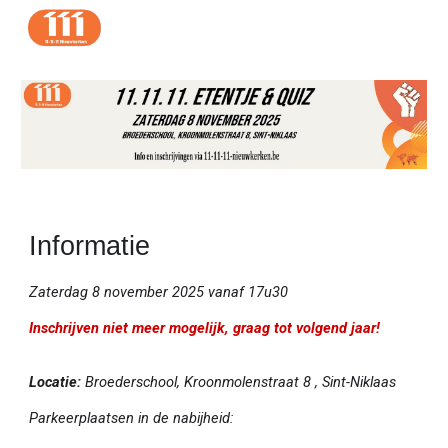
Skip to main content
Skip to navigation
Informatie
Zaterdag
8
november 202
5
vanaf 17u30
Inschrijven niet meer mogelijk, graag tot volgend jaar!
L
ocatie:
Broederschool, Kroonmolenstraat 8 , Sint-Niklaas
Parkeerplaatsen in de nabijheid: